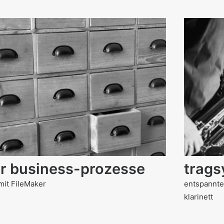
ür business-prozesse
trags
mit FileMaker
entspannte
klarinett