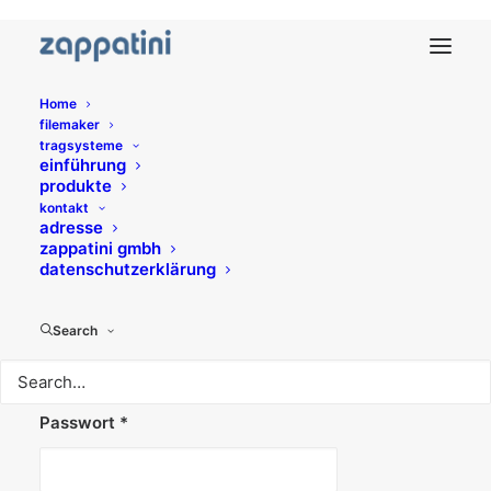
Home
filemaker
tragsysteme
einführung
My account
produkte
kontakt
adresse
zappatini gmbh
Anmelden
datenschutzerklärung
Erforderlich
Benutzername oder E-Mail-Adresse
*
Search
Erforderlich
Passwort
*