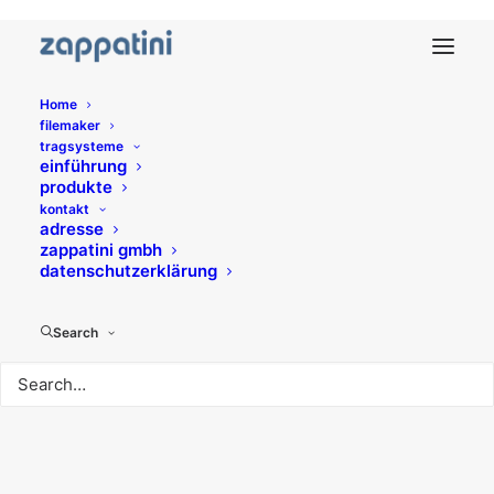
Home
filemaker
persönlich
tragsysteme
einführung
produkte
kontakt
adresse
zappatini gmbh
datenschutzerklärung
© 2026 Zappatini. All rights reserved
Search